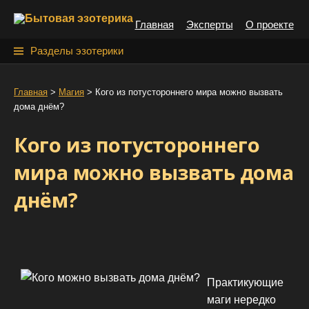
S
Главная
Эксперты
О проекте
k
i
Н
Разделы эзотерики
p
а
t
й
Главная
>
Магия
>
Кого из потустороннего мира можно вызвать
o
дома днём?
т
c
o
и
Кого из потустороннего
n
:
t
мира можно вызвать дома
e
днём?
n
t
Практикующие
маги нередко