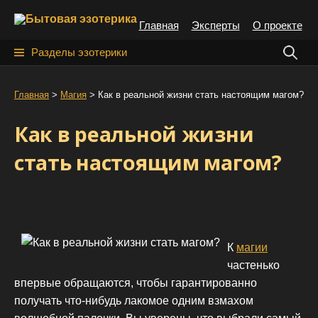
S
Главная
Эксперты
О проекте
k
i
Н
Разделы эзотерики
p
а
t
й
Главная
>
Магия
>
Как в реальной жизни стать настоящим магом?
o
т
c
Как в реальной жизни
o
и
n
стать настоящим магом?
:
t
e
n
t
К
магии
частенько
впервые обращаются, чтобы гарантированно
получать что-нибудь лакомое одним взмахом