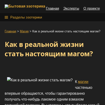
S
Главная
Эксперты
О проекте
k
i
Н
Разделы эзотерики
p
а
t
й
Главная
>
Магия
>
Как в реальной жизни стать настоящим магом?
o
т
c
Как в реальной жизни
o
и
n
стать настоящим магом?
:
t
e
n
t
К
магии
частенько
впервые обращаются, чтобы гарантированно
получать что-нибудь лакомое одним взмахом