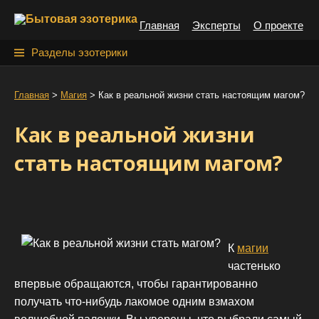
S
Главная
Эксперты
О проекте
k
i
Н
Разделы эзотерики
p
а
t
й
Главная
>
Магия
>
Как в реальной жизни стать настоящим магом?
o
т
c
Как в реальной жизни
o
и
n
стать настоящим магом?
:
t
e
n
t
К
магии
частенько
впервые обращаются, чтобы гарантированно
получать что-нибудь лакомое одним взмахом