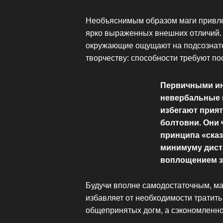
Необъяснимым образом маги привле
ярко выраженных внешних отличий. 
окружающие ощущают на подсознател
творчеству: способности требуют по
Первичными ин
невербальные м
избегают прият
болтовни. Они
принципа «сказ
минимуму дист
воплощением з
Будучи вполне самодостаточным, ма
избавляет от необходимости тратить
общепринятых догм, а сэкономленн