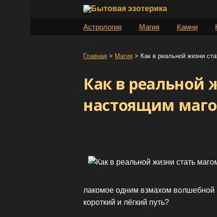
S
k
Астрология
Магия
Камни
i
p
t
Главная
>
Магия
>
Как в реальной жизни ст
o
Как в реальной 
c
o
настоящим маг
n
t
e
n
t
лакомое одним взмахом волшебной 
короткий и лёгкий путь?