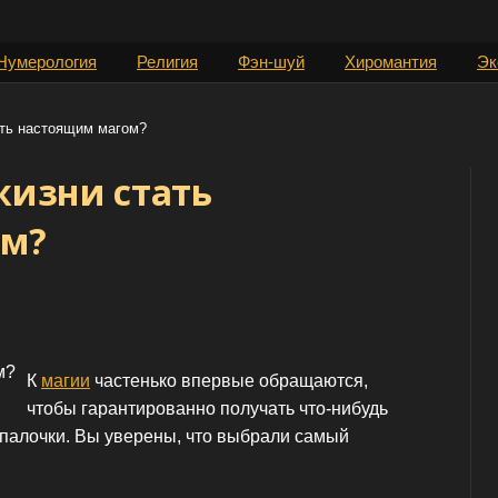
Нумерология
Религия
Фэн-шуй
Хиромантия
Эк
ать настоящим магом?
жизни стать
ом?
К
магии
частенько впервые обращаются,
чтобы гарантированно получать что-нибудь
палочки. Вы уверены, что выбрали самый