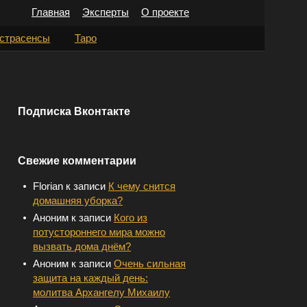
Главная
Эксперты
О проекте
Н
страсенсы
Таро
а
й
т
Подписка Вконтакте
и
:
Свежие комментарии
Florian
к записи
К чему снится
домашняя уборка?
Аноним
к записи
Кого из
потустороннего мира можно
вызвать дома днём?
Аноним
к записи
Очень сильная
защита на каждый день:
молитва Архангелу Михаилу