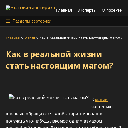
S
Главная
Эксперты
О проекте
k
i
Н
Разделы эзотерики
p
а
t
й
Главная
>
Магия
>
Как в реальной жизни стать настоящим магом?
o
т
c
Как в реальной жизни
o
и
n
стать настоящим магом?
:
t
e
n
t
К
магии
частенько
впервые обращаются, чтобы гарантированно
получать что-нибудь лакомое одним взмахом