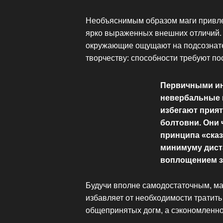
Необъяснимым образом маги привле
ярко выраженных внешних отличий. 
окружающие ощущают на подсознател
творчеству: способности требуют по
Первичными ин
невербальные м
избегают прият
болтовни. Они
принципа «сказ
минимуму дист
воплощением з
Будучи вполне самодостаточным, ма
избавляет от необходимости тратить
общепринятых догм, а сэкономленн