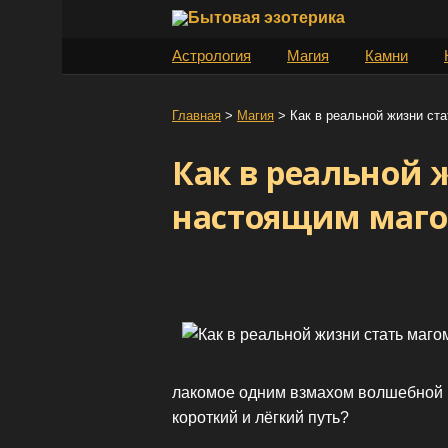
S
k
Астрология
Магия
Камни
i
p
t
Главная
>
Магия
>
Как в реальной жизни ст
o
Как в реальной 
c
o
настоящим маг
n
t
e
n
t
лакомое одним взмахом волшебной 
короткий и лёгкий путь?