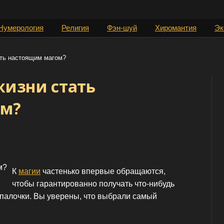
Нумерология
Религия
Фэн-шуй
Хиромантия
Эк
ать настоящим магом?
жизни стать
ом?
К
магии
частенько впервые обращаются,
чтобы гарантированно получать что-нибудь
палочки. Вы уверены, что выбрали самый