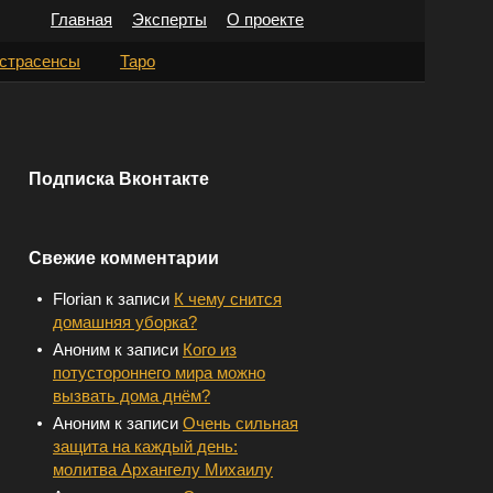
Главная
Эксперты
О проекте
Н
страсенсы
Таро
а
й
т
Подписка Вконтакте
и
:
Свежие комментарии
Florian
к записи
К чему снится
домашняя уборка?
Аноним
к записи
Кого из
потустороннего мира можно
вызвать дома днём?
Аноним
к записи
Очень сильная
защита на каждый день:
молитва Архангелу Михаилу