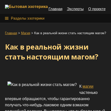
S
Главная
Эксперты
О проекте
k
i
Н
Разделы эзотерики
p
а
t
й
Главная
>
Магия
>
Как в реальной жизни стать настоящим магом?
o
т
c
Как в реальной жизни
o
и
n
стать настоящим магом?
:
t
e
n
t
К
магии
частенько
впервые обращаются, чтобы гарантированно
получать что-нибудь лакомое одним взмахом