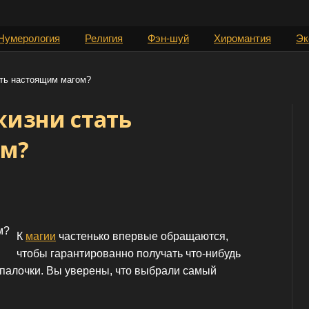
Нумерология
Религия
Фэн-шуй
Хиромантия
Эк
ать настоящим магом?
жизни стать
ом?
К
магии
частенько впервые обращаются,
чтобы гарантированно получать что-нибудь
палочки. Вы уверены, что выбрали самый