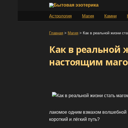
S
k
Астрология
Магия
Камни
i
p
t
Главная
>
Магия
>
Как в реальной жизни ст
o
Как в реальной 
c
o
настоящим маг
n
t
e
n
t
лакомое одним взмахом волшебной 
короткий и лёгкий путь?