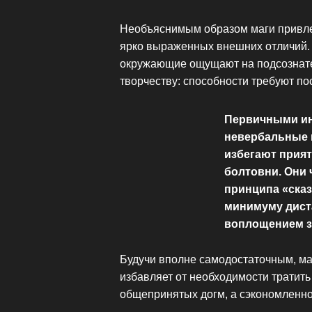
Необъяснимым образом маги привле
ярко выраженных внешних отличий. 
окружающие ощущают на подсознател
творчеству: способности требуют по
Первичными ин
невербальные м
избегают прият
болтовни. Они
принципа «сказ
минимуму дист
воплощением з
Будучи вполне самодостаточным, ма
избавляет от необходимости тратить
общепринятых догм, а сэкономленн