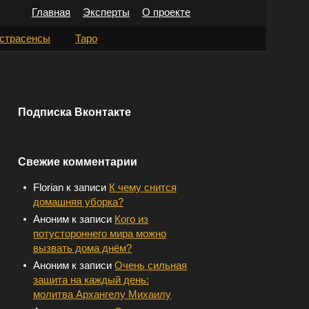
Главная
Эксперты
О проекте
Н
страсенсы
Таро
а
й
т
Подписка Вконтакте
и
:
Свежие комментарии
Florian
к записи
К чему снится
домашняя уборка?
Аноним
к записи
Кого из
потустороннего мира можно
вызвать дома днём?
Аноним
к записи
Очень сильная
защита на каждый день:
молитва Архангелу Михаилу