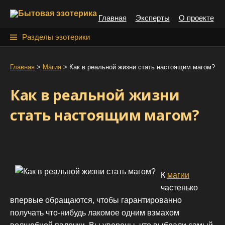
S
Главная
Эксперты
О проекте
k
i
Н
Разделы эзотерики
p
а
t
й
Главная
>
Магия
>
Как в реальной жизни стать настоящим магом?
o
т
c
Как в реальной жизни
o
и
n
стать настоящим магом?
:
t
e
n
t
К
магии
частенько
впервые обращаются, чтобы гарантированно
получать что-нибудь лакомое одним взмахом