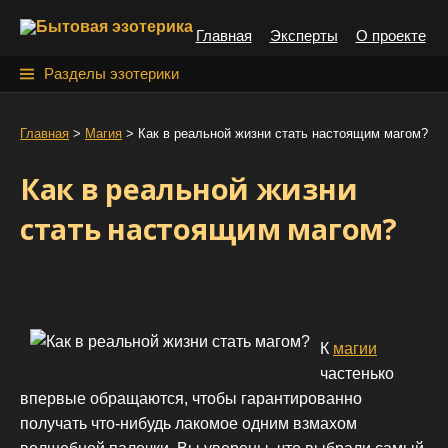
S
Главная
Эксперты
О проекте
k
i
Н
Разделы эзотерики
p
а
t
й
Главная
>
Магия
>
Как в реальной жизни стать настоящим магом?
o
т
c
Как в реальной жизни
o
и
n
стать настоящим магом?
:
t
e
n
t
К
магии
частенько
впервые обращаются, чтобы гарантированно
получать что-нибудь лакомое одним взмахом