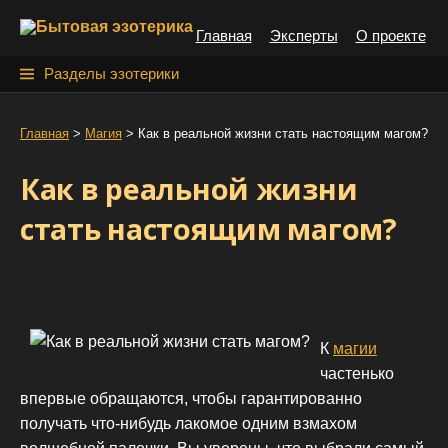
S
Главная
Эксперты
О проекте
k
i
Н
Разделы эзотерики
p
а
t
й
Главная
>
Магия
>
Как в реальной жизни стать настоящим магом?
o
т
c
Как в реальной жизни
o
и
n
стать настоящим магом?
:
t
e
n
t
К
магии
частенько
впервые обращаются, чтобы гарантированно
получать что-нибудь лакомое одним взмахом