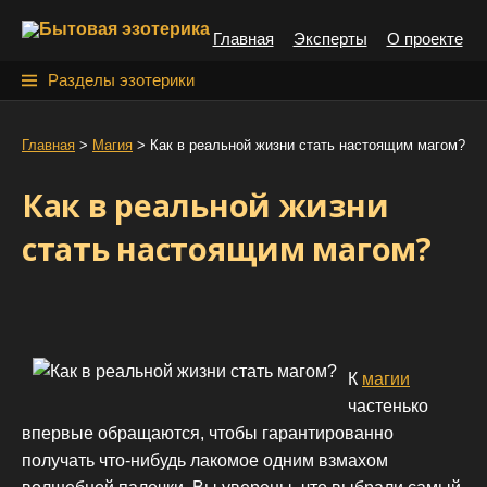
S
Главная
Эксперты
О проекте
k
i
Н
Разделы эзотерики
p
а
t
й
Главная
>
Магия
>
Как в реальной жизни стать настоящим магом?
o
т
c
Как в реальной жизни
o
и
n
стать настоящим магом?
:
t
e
n
t
К
магии
частенько
впервые обращаются, чтобы гарантированно
получать что-нибудь лакомое одним взмахом