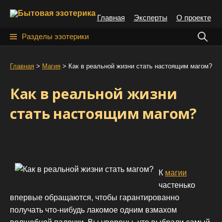
S
Главная
Эксперты
О проекте
k
i
Н
Разделы эзотерики
p
а
t
й
Главная
>
Магия
>
Как в реальной жизни стать настоящим магом?
o
т
c
Как в реальной жизни
o
и
n
стать настоящим магом?
:
t
e
n
t
К
магии
частенько
впервые обращаются, чтобы гарантированно
получать что-нибудь лакомое одним взмахом