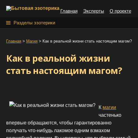
S
Главная
Эксперты
О проекте
k
i
Н
Разделы эзотерики
p
а
t
й
Главная
>
Магия
>
Как в реальной жизни стать настоящим магом?
o
т
c
Как в реальной жизни
o
и
n
стать настоящим магом?
:
t
e
n
t
К
магии
частенько
впервые обращаются, чтобы гарантированно
получать что-нибудь лакомое одним взмахом