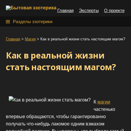
S
Главная
Эксперты
О проекте
k
i
Н
Разделы эзотерики
p
а
t
й
Главная
>
Магия
>
Как в реальной жизни стать настоящим магом?
o
т
c
Как в реальной жизни
o
и
n
стать настоящим магом?
:
t
e
n
t
К
магии
частенько
впервые обращаются, чтобы гарантированно
получать что-нибудь лакомое одним взмахом